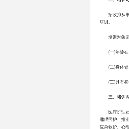
招收拟从事医
培训。
培训对象需满
(一)年龄在1
(二)身体健
(三)具有初
三、培训内
医疗护理员五
睡眠照护、排
应急救护。心