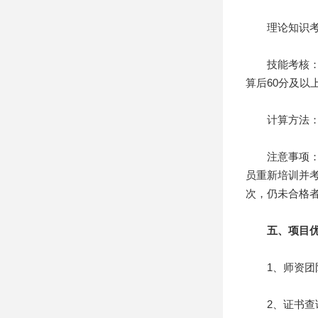
理论知识考试
技能考核：每
算后60分及以
计算方法：清洁
注意事项：理
员重新培训并
次，仍未合格
五、项目优
1、师资团队
2、证书查询