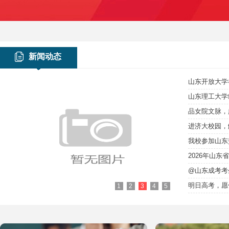
新闻动态
2026年山东
明日高考，愿
1
2
3
4
5