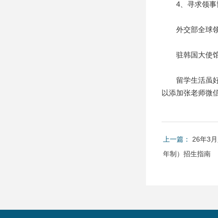
4、寻求领事协
外交部全球领事保护与
驻韩国大使馆领事保
留学生活虽好，
以添加张老师微信13
上一篇：
26年3
年制）招生指南