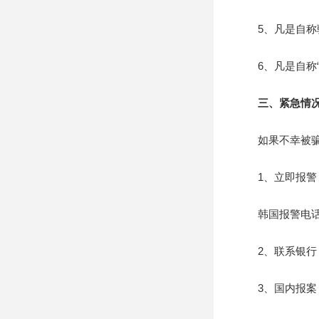
5、凡是自称驻
6、凡是自称“
三、紧急情
如果不幸被骗，
1、立即报警：
韩国报警电话：
2、联系银行：
3、国内报案：如