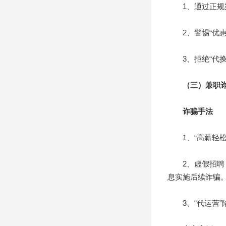
1、通过正规渠
2、警惕“优惠
3、拒绝“代换
（三）兼职
诈骗手法
1、“高薪轻松”
2、虚假招聘：
息实施后续诈骗
3、“代运营”陷