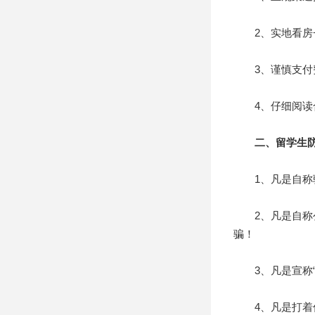
2、实地看房+
3、谨慎支付费
4、仔细阅读合
二、留学生防
1、凡是自称驻
2、凡是自称公
骗！
3、凡是宣称“
4、凡是打着低